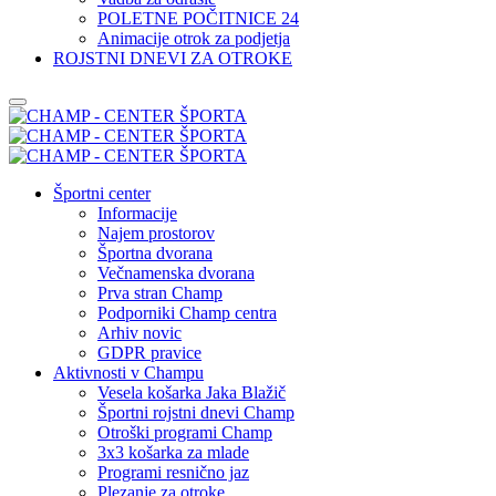
POLETNE POČITNICE 24
Animacije otrok za podjetja
ROJSTNI DNEVI ZA OTROKE
Športni center
Informacije
Najem prostorov
Športna dvorana
Večnamenska dvorana
Prva stran Champ
Podporniki Champ centra
Arhiv novic
GDPR pravice
Aktivnosti v Champu
Vesela košarka Jaka Blažič
Športni rojstni dnevi Champ
Otroški programi Champ
3x3 košarka za mlade
Programi resnično jaz
Plezanje za otroke