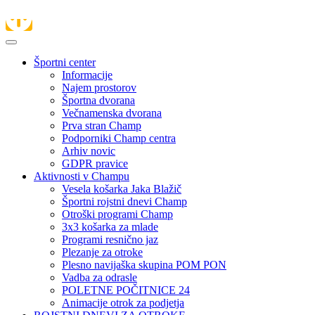
Športni center
Informacije
Najem prostorov
Športna dvorana
Večnamenska dvorana
Prva stran Champ
Podporniki Champ centra
Arhiv novic
GDPR pravice
Aktivnosti v Champu
Vesela košarka Jaka Blažič
Športni rojstni dnevi Champ
Otroški programi Champ
3x3 košarka za mlade
Programi resnično jaz
Plezanje za otroke
Plesno navijaška skupina POM PON
Vadba za odrasle
POLETNE POČITNICE 24
Animacije otrok za podjetja