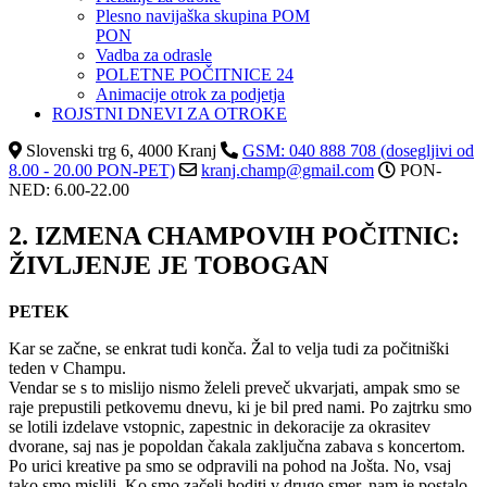
Plesno navijaška skupina POM
PON
Vadba za odrasle
POLETNE POČITNICE 24
Animacije otrok za podjetja
ROJSTNI DNEVI ZA OTROKE
Slovenski trg 6, 4000 Kranj
GSM: 040 888 708 (dosegljivi od
8.00 - 20.00 PON-PET)
kranj.champ@gmail.com
PON-
NED: 6.00-22.00
2. IZMENA CHAMPOVIH POČITNIC:
ŽIVLJENJE JE TOBOGAN
PETEK
Kar se začne, se enkrat tudi konča. Žal to velja tudi za počitniški
teden v Champu.
Vendar se s to mislijo nismo želeli preveč ukvarjati, ampak smo se
raje prepustili petkovemu dnevu, ki je bil pred nami. Po zajtrku smo
se lotili izdelave vstopnic, zapestnic in dekoracije za okrasitev
dvorane, saj nas je popoldan čakala zaključna zabava s koncertom.
Po urici kreative pa smo se odpravili na pohod na Jošta. No, vsaj
tako smo mislili. Ko smo začeli hoditi v drugo smer, nam je postalo