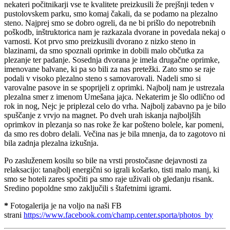
nekateri počitnikarji vse te kvalitete preizkusili že prejšnji teden v
pustolovskem parku, smo komaj čakali, da se podamo na plezalno
steno. Najprej smo se dobro ogreli, da ne bi prišlo do nepotrebnih
poškodb, inštruktorica nam je razkazala dvorane in povedala nekaj o
varnosti. Kot prvo smo preizkusili dvorano z nizko steno in
blazinami, da smo spoznali oprimke in dobili malo občutka za
plezanje ter padanje. Sosednja dvorana je imela drugačne oprimke,
imenovane balvane, ki pa so bili za nas pretežki. Zato smo se raje
podali v visoko plezalno steno s samovarovali. Nadeli smo si
varovalne pasove in se spoprijeli z oprimki. Najbolj nam je ustrezala
plezalna smer z imenom Umešana jajca. Nekaterim je šlo odlično od
rok in nog, Nejc je priplezal celo do vrha. Najbolj zabavno pa je bilo
spuščanje z vrvjo na magnet. Po dveh urah iskanja najboljših
oprimkov in plezanja so nas roke že kar pošteno bolele, kar pomeni,
da smo res dobro delali. Večina nas je bila mnenja, da to zagotovo ni
bila zadnja plezalna izkušnja.
Po zasluženem kosilu so bile na vrsti prostočasne dejavnosti za
relaksacijo: tanajbolj energični so igrali košarko, tisti malo manj, ki
smo se hoteli zares spočiti pa smo raje uživali ob gledanju risank.
Sredino popoldne smo zaključili s štafetnimi igrami.
*
Fotogalerija je na voljo na naši FB
strani
https://www.facebook.com/champ.center.sporta/photos_by