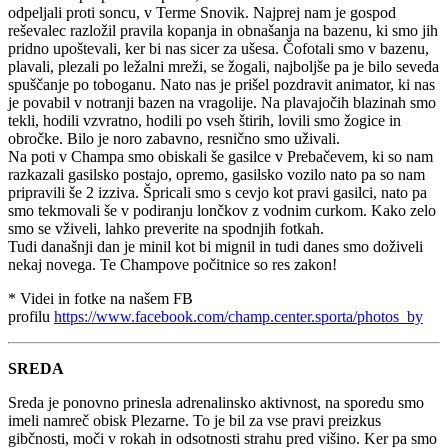
odpeljali proti soncu, v Terme Snovik. Najprej nam je gospod
reševalec razložil pravila kopanja in obnašanja na bazenu, ki smo jih
pridno upoštevali, ker bi nas sicer za ušesa. Čofotali smo v bazenu,
plavali, plezali po ležalni mreži, se žogali, najboljše pa je bilo seveda
spuščanje po toboganu. Nato nas je prišel pozdravit animator, ki nas
je povabil v notranji bazen na vragolije. Na plavajočih blazinah smo
tekli, hodili vzvratno, hodili po vseh štirih, lovili smo žogice in
obročke. Bilo je noro zabavno, resnično smo uživali.
Na poti v Champa smo obiskali še gasilce v Prebačevem, ki so nam
razkazali gasilsko postajo, opremo, gasilsko vozilo nato pa so nam
pripravili še 2 izziva. Špricali smo s cevjo kot pravi gasilci, nato pa
smo tekmovali še v podiranju lončkov z vodnim curkom. Kako zelo
smo se vživeli, lahko preverite na spodnjih fotkah.
Tudi današnji dan je minil kot bi mignil in tudi danes smo doživeli
nekaj novega. Te Champove počitnice so res zakon!
* Videi in fotke na našem FB
profilu
https://www.facebook.com/champ.center.sporta/photos_by
SREDA
Sreda je ponovno prinesla adrenalinsko aktivnost, na sporedu smo
imeli namreč obisk Plezarne. To je bil za vse pravi preizkus
gibčnosti, moči v rokah in odsotnosti strahu pred višino. Ker pa smo