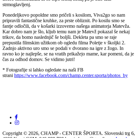
strmoglavljenj.
Ponedeljkovo popoldne smo pričeli s kosilom, Viva2go so nam
pripravili fantastične kruhke, za prste obliznit. Po kosilu smo se
fantje odločili, da v košarki izzovemo našega animatorja Matevža.
Kar dobro nam je šlo, kljub temu nam je Matevž pokazal še nekaj
trikov, da bomo naslednjič še boljši. Dekleta pa smo se raje
prepustila filmskim užitkom ob ogledu filma Poletje v školjki 2.
Zadnjo aktivno uro smo se podali v dvorano na igre z žogo. In
ravno ko je najlepše, se na vratih prikažejo mame, kar pomeni, da je
čas za odhod domov. Se vidimo jutri!
* Fotografije si lahko ogledate na naši FB
strani
https://www.facebook.com/champ.center.sporta/photos_by
Copyright © 2026, CHAMP - CENTER ŠPORTA. Slovenski trg 6,