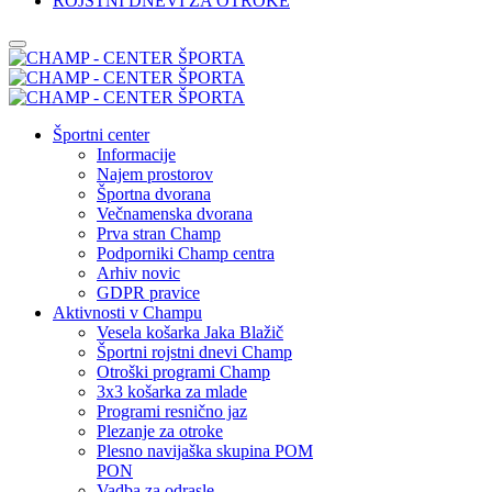
ROJSTNI DNEVI ZA OTROKE
Športni center
Informacije
Najem prostorov
Športna dvorana
Večnamenska dvorana
Prva stran Champ
Podporniki Champ centra
Arhiv novic
GDPR pravice
Aktivnosti v Champu
Vesela košarka Jaka Blažič
Športni rojstni dnevi Champ
Otroški programi Champ
3x3 košarka za mlade
Programi resnično jaz
Plezanje za otroke
Plesno navijaška skupina POM
PON
Vadba za odrasle