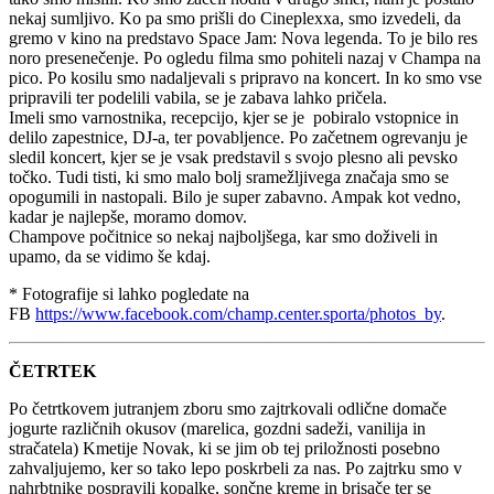
nekaj sumljivo. Ko pa smo prišli do Cineplexxa, smo izvedeli, da
gremo v kino na predstavo Space Jam: Nova legenda. To je bilo res
noro presenečenje. Po ogledu filma smo pohiteli nazaj v Champa na
pico. Po kosilu smo nadaljevali s pripravo na koncert. In ko smo vse
pripravili ter podelili vabila, se je zabava lahko pričela.
Imeli smo varnostnika, recepcijo, kjer se je pobiralo vstopnice in
delilo zapestnice, DJ-a, ter povabljence. Po začetnem ogrevanju je
sledil koncert, kjer se je vsak predstavil s svojo plesno ali pevsko
točko. Tudi tisti, ki smo malo bolj sramežljivega značaja smo se
opogumili in nastopali. Bilo je super zabavno. Ampak kot vedno,
kadar je najlepše, moramo domov.
Champove počitnice so nekaj najboljšega, kar smo doživeli in
upamo, da se vidimo še kdaj.
* Fotografije si lahko pogledate na
FB
https://www.facebook.com/champ.center.sporta/photos_by
.
ČETRTEK
Po četrtkovem jutranjem zboru smo zajtrkovali odlične domače
jogurte različnih okusov (marelica, gozdni sadeži, vanilija in
stračatela) Kmetije Novak, ki se jim ob tej priložnosti posebno
zahvaljujemo, ker so tako lepo poskrbeli za nas. Po zajtrku smo v
nahrbtnike pospravili kopalke, sončne kreme in brisače ter se