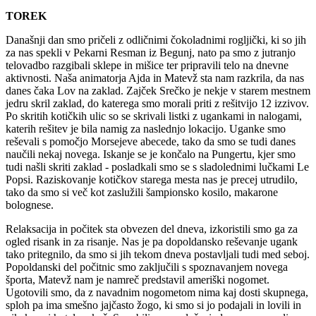
TOREK
Današnji dan smo pričeli z odličnimi čokoladnimi rogljički, ki so jih
za nas spekli v Pekarni Resman iz Begunj, nato pa smo z jutranjo
telovadbo razgibali sklepe in mišice ter pripravili telo na dnevne
aktivnosti. Naša animatorja Ajda in Matevž sta nam razkrila, da nas
danes čaka Lov na zaklad. Zajček Srečko je nekje v starem mestnem
jedru skril zaklad, do katerega smo morali priti z rešitvijo 12 izzivov.
Po skritih kotičkih ulic so se skrivali listki z ugankami in nalogami,
katerih rešitev je bila namig za naslednjo lokacijo. Uganke smo
reševali s pomočjo Morsejeve abecede, tako da smo se tudi danes
naučili nekaj novega. Iskanje se je končalo na Pungertu, kjer smo
tudi našli skriti zaklad - posladkali smo se s sladolednimi lučkami Le
Popsi. Raziskovanje kotičkov starega mesta nas je precej utrudilo,
tako da smo si več kot zaslužili šampionsko kosilo, makarone
bolognese.
Relaksacija in počitek sta obvezen del dneva, izkoristili smo ga za
ogled risank in za risanje. Nas je pa dopoldansko reševanje ugank
tako pritegnilo, da smo si jih tekom dneva postavljali tudi med seboj.
Popoldanski del počitnic smo zaključili s spoznavanjem novega
športa, Matevž nam je namreč predstavil ameriški nogomet.
Ugotovili smo, da z navadnim nogometom nima kaj dosti skupnega,
sploh pa ima smešno jajčasto žogo, ki smo si jo podajali in lovili in