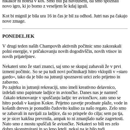
nikakor ni hotela v koš. Smo bili pa navdušeni, da smo spoznali
novo igro, ki jo bomo z veseljem še kdaj igrali.
Kot bi mignil je bila ura 16 in čas je bil za odhod. Jutri nas pa čakajo
nove zmage.
PONEDELJEK
V drugi teden naših Champovih aktivnih počitnic smo zakorakali
polni energije, v pričakovanju novih dogodivščin, novih vtisov in
novih prijateljstev.
Nekateri smo že stari znanci, saj smo se skupaj zabavali že v prvi
izmeni počitnic. So se pa tudi novi počitnikarji hitro vklopili v »staro
gardo«, tako da je bilo na jutranji spoznavni urici zelo prijetno in
zabavno.
Po zajtrku in jutranji rekreaciji, smo imeli kreativno delavnico,
izdelali smo papirnate ladjice in aviončke. Danes nas je namreč
čakalo tekmovanje v spuščanju ladjic ter aviončkov, zato smo se
hitro podali v kanjon Kokre. Prijetno zavetje prodnate plaže, vode in
košatih dreves je ponudilo čudovito kuliso za našo regato. Zelo smo
se zabavali in navijali za ladjice, da so prispele do cilja; sem pa tja,
se je sicer kakšna prevrnila, ampak to ni zmanjšalo naše zagretosti.
Nato smo z mostu spuščali še aviončke. Nekateri so bili res zelo
dobro skonstruirani in so lepo leteli, nekaj pa je bilo tudi