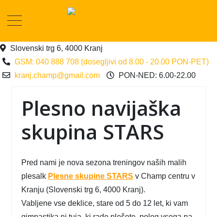
Slovenski trg 6, 4000 Kranj
GSM: 040 888 708 (dosegljivi od 8.00 - 20.00 PON-PET)
kranj.champ@gmail.com
PON-NED: 6.00-22.00
Plesno navijaška
skupina STARS
Pred nami je nova sezona treningov naših malih
plesalk
Plesne skupine STARS
v Champ centru v
Kranju (Slovenski trg 6, 4000 Kranj).
Vabljene vse deklice, stare od 5 do 12 let, ki vam
gimnastika ni tuja, ki rade plešete, poleg vsega pa