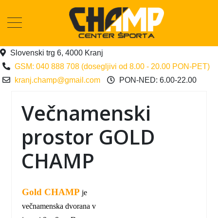
Slovenski trg 6, 4000 Kranj
GSM: 040 888 708 (dosegljivi od 8.00 - 20.00 PON-PET)
kranj.champ@gmail.com
PON-NED: 6.00-22.00
Večnamenski
prostor GOLD
CHAMP
Gold CHAMP
je
večnamenska dvorana v