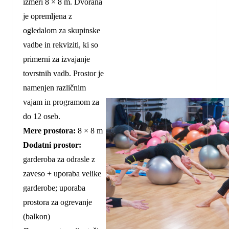
izmeri 8 × 8 m. Dvorana
je opremljena z
ogledalom za skupinske
vadbe in rekviziti, ki so
primerni za izvajanje
tovrstnih vadb. Prostor je
namenjen različnim
vajam in programom za
do 12 oseb.
Mere prostora:
8 × 8 m
Dodatni prostor:
garderoba za odrasle z
zaveso + uporaba velike
garderobe; uporaba
prostora za ogrevanje
(balkon)