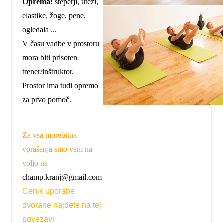
Oprema:
steperji, uteži,
elastike, žoge, pene,
ogledala ...
V času vadbe v prostoru
mora biti prisoten
trener/inštruktor.
Prostor ima tudi opremo
za prvo pomoč.
Za vsa morebitna
vprašanja smo vam na
voljo na
champ.kranj@gmail.com
Cenik uporabe
dvorane najdete na tej
povezavi