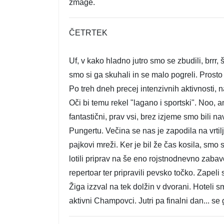
zmage.
ČETRTEK
Uf, v kako hladno jutro smo se zbudili, brrr
smo si ga skuhali in se malo pogreli. Prosto 
Po treh dneh precej intenzivnih aktivnosti, 
Oči bi temu rekel "lagano i sportski". Noo, a
fantastični, prav vsi, brez izjeme smo bili 
Pungertu. Večina se nas je zapodila na vrtilj
pajkovi mreži. Ker je bil že čas kosila, smo
lotili priprav na še eno rojstnodnevno zabav
repertoar ter pripravili pevsko točko. Zapeli
Žiga izzval na tek dolžin v dvorani. Hoteli
aktivni Champovci.
Jutri pa finalni dan... 