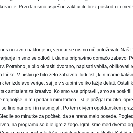
k rekreacije. Prvi dan smo uspešno zaključili, brez poškodb in
es ni ravno naklonjeno, vendar se nismo nič pritoževali. Naš D
stvarjanje in smo se odločili, da mu pripravimo domačo zabavo. P
v. Potrebno je bilo okrasiti dvorano, napisati vabila, oblikovati
sko točko. V bistvu je bilo zelo zabavno, tudi tisti, ki nimamo kakš
k ter izdelave verige, saj je v skupini veliko lažje delati. Ostal
i tak antitalent za kreativo. Ko smo vse pripravili, smo se poskri
najboljše in mu podarili mini tortico. DJ je prižgal muziko, opr
mo se fino nanoreli in nasmejali. Po tem divjem opoldanskem prazn
Sledile so minutke za počitek, da se hrana malo posede. Pogledal
ivna, na programu so bile igre z žogo. Igrali smo med dvema ogn
. Vmes smo se posladkali še z rojstnodnevnimi piškotki. Kot bi m