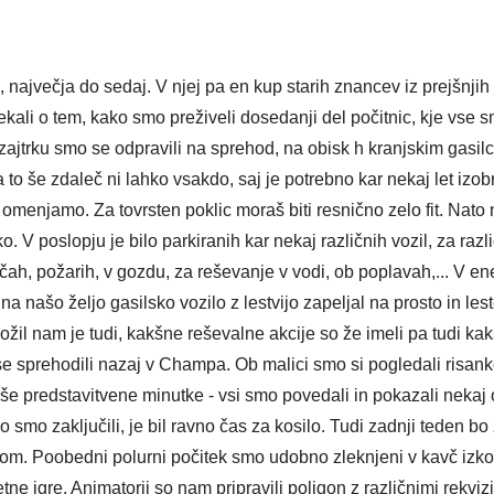
, največja do sedaj. V njej pa en kup starih znancev iz prejšnjih
kali o tem, kako smo preživeli dosedanji del počitnic, kje vse s
 zajtrku smo se odpravili na sprehod, na obisk h kranjskim gasilc
a to še zdaleč ni lahko vsakdo, saj je potrebno kar nekaj let iz
 omenjamo. Za tovrsten poklic moraš biti resnično zelo fit. Nato
o. V poslopju je bilo parkiranih kar nekaj različnih vozil, za ra
čah, požarih, v gozdu, za reševanje v vodi, ob poplavah,... V en
na našo željo gasilsko vozilo z lestvijo zapeljal na prosto in les
ožil nam je tudi, kakšne reševalne akcije so že imeli pa tudi kakš
 se sprehodili nazaj v Champa. Ob malici smo si pogledali risank
e predstavitvene minutke - vsi smo povedali in pokazali nekaj 
o smo zaključili, je bil ravno čas za kosilo. Tudi zadnji teden 
om. Poobedni polurni počitek smo udobno zleknjeni v kavč izkoris
etne igre. Animatorji so nam pripravili poligon z različnimi rekv