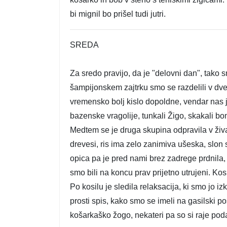
bi mignil bo prišel tudi jutri.
SREDA
Za sredo pravijo, da je "delovni dan", tako s
šampijonskem zajtrku smo se razdelili v dve
vremensko bolj kislo dopoldne, vendar nas 
bazenske vragolije, tunkali Žigo, skakali bom
Medtem se je druga skupina odpravila v živals
drevesi, ris ima zelo zanimiva ušeska, slon 
opica pa je pred nami brez zadrege prdnila, 
smo bili na koncu prav prijetno utrujeni. Ko
Po kosilu je sledila relaksacija, ki smo jo izk
prosti spis, kako smo se imeli na gasilski p
košarkaško žogo, nekateri pa so si raje podaj