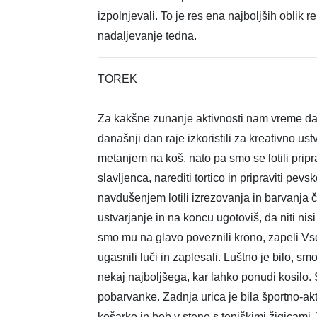
izpolnjevali. To je res ena najboljših obli
nadaljevanje tedna.
TOREK
Za kakšne zunanje aktivnosti nam vreme dan
današnji dan raje izkoristili za kreativno u
metanjem na koš, nato pa smo se lotili pripra
slavljenca, narediti tortico in pripraviti pev
navdušenjem lotili izrezovanja in barvanja čr
ustvarjanje in na koncu ugotoviš, da niti nis
smo mu na glavo poveznili krono, zapeli Vse 
ugasnili luči in zaplesali. Luštno je bilo, s
nekaj najboljšega, kar lahko ponudi kosilo. 
pobarvanke. Zadnja urica je bila športno-akt
košarko in bob v steno s teniškimi žigicami