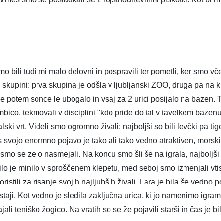
mo bili tudi mi malo delovni in pospravili ter pometli, ker smo vč
 skupini: prva skupina je odšla v ljubljanski ZOO, druga pa na k
je potem sonce le ubogalo in vsaj za 2 urici posijalo na bazen
bico, tekmovali v disciplini "kdo pride do tal v tavelkem bazenu",
ki vrt. Videli smo ogromno živali: najboljši so bili levčki pa tig
s svojo enormno pojavo je tako ali tako vedno atraktiven, morski
smo se zelo nasmejali. Na koncu smo šli še na igrala, najboljši s
silo je minilo v sproščenem klepetu, med seboj smo izmenjali vt
oristili za risanje svojih najljubših živali. Lara je bila še vedno
ostaji. Kot vedno je sledila zaključna urica, ki jo namenimo igr
ali teniško žogico. Na vratih so se že pojavili starši in čas je b