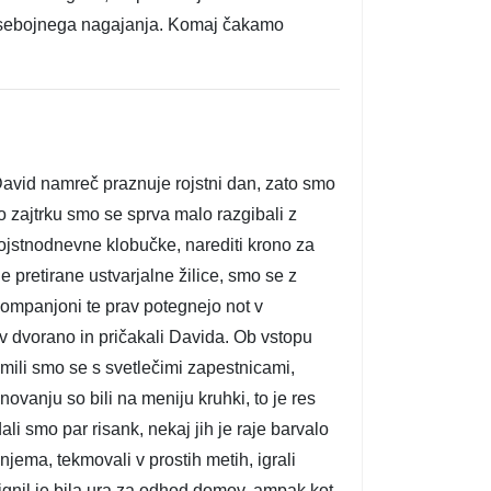
 medsebojnega nagajanja. Komaj čakamo
avid namreč praznuje rojstni dan, zato smo
o zajtrku smo se sprva malo razgibali z
 rojstnodnevne klobučke, narediti krono za
ne pretirane ustvarjalne žilice, smo se z
i kompanjoni te prav potegnejo not v
li v dvorano in pričakali Davida. Ob vstopu
emili smo se s svetlečimi zapestnicami,
ovanju so bili na meniju kruhki, to je res
i smo par risank, nekaj jih je raje barvalo
jema, tekmovali v prostih metih, igrali
ignil je bila ura za odhod domov, ampak kot