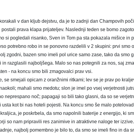
korakali v dan kljub dejstvu, da je to zadnji dan Champovih poči
 postali prava klapa prijateljev. Naslednji teden se bomo zagotov
o si pogledali risanko, Sven in Tom pa sta pokazala mišice in pom
so potrebno robo in se ponovno razdelili v 2 skupini: prvi smo od
olj zgodni, bazen smo imeli pol urice samo zase, tako da smo ga
 in razglasili najboljšega. Malo so nas potegnili za nos, saj zma
n - na koncu smo bili zmagovalci prav vsi.
se smejali opicam z oranžnimi ritkami; lev se je prav po kraljev
naokoli; mahali smo medotu; slon je imel po vsej verjetnosti jutr
tno neprespano noč; papagaji so bili tako glasni, da so se verjetn
sta kot bi nas hoteli pojesti. Na koncu smo še malo potelovadili 
raljica, je poskrbela, da smo napolnili baterije z energijo, ki sm
 so nam pripravili res zanimive in atraktivne naloge ter izzive. 
je, najbolj pomembno je bilo to, da smo se imeli fino in da sm