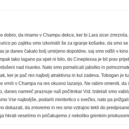
, še dobro, da imamo v Champu dekce, ker bi Lara sicer zmrznila.
urico po zajtrku smo izkoristili še za igranje košarke, da smo se r
nas je danes čakalo bolj umirjeno dopoldne, saj smo odšli v kino
mpak tako lagano pa spet ni bilo, do Cineplexxa je bil prav prije
navdušeni nad risanko. Nato smo pomalicali jabolko in polnozrnate
ak, ker je pač res najbolj atraktivna in kul zadeva. Tobogan je t
 se vrnili v Champa na res okusno lazanjo. Ne rabim omeniti, da
o, danes namreč praznuje naš počitnikar Vid. Izdelali smo vabila
 smo Vse najboljše, podarili minitortico s svečko, nato pa prižga
 smo dokazati, da zmoremo in res smo vztrajno tekli do predpisan
se ga hkrati veselimo in pričakujemo z nekoliko grenkim priokus