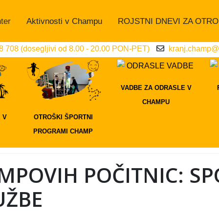
ter
Aktivnosti v Champu
ROJSTNI DNEVI ZA OTR
 708 (dosegljivi od 8.00 - 20.00 PON-PET)
kranj.champ@
VADBE ZA ODRASLE V
CHAMPU
 V
OTROŠKI ŠPORTNI
PROGRAMI CHAMP
AMPOVIH POČITNIC: S
UŽBE