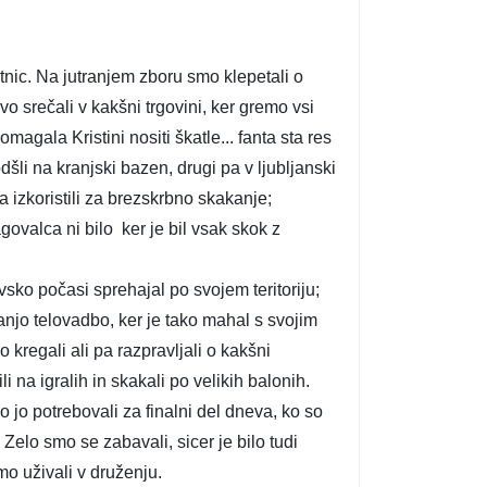
tnic. Na jutranjem zboru smo klepetali o
o srečali v kakšni trgovini, ker gremo vsi
agala Kristini nositi škatle... fanta sta res
šli na kranjski bazen, drugi pa v ljubljanski
 izkoristili za brezskrbno skakanje;
govalca ni bilo ker je bil vsak skok z
sko počasi sprehajal po svojem teritoriju;
anjo telovadbo, ker je tako mahal s svojim
o kregali ali pa razpravljali o kakšni
na igralih in skakali po velikih balonih.
o jo potrebovali za finalni del dneva, ko so
Zelo smo se zabavali, sicer je bilo tudi
o uživali v druženju.