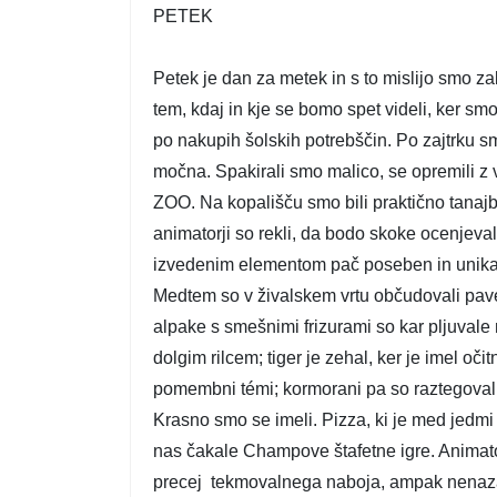
PETEK
Petek je dan za metek in s to mislijo smo za
tem, kdaj in kje se bomo spet videli, ker smo
po nakupih šolskih potrebščin. Po zajtrku sm
močna. Spakirali smo malico, se opremili z v
ZOO. Na kopališču smo bili praktično tanajb
animatorji so rekli, da bodo skoke ocenjevali
izvedenim elementom pač poseben in unikate
Medtem so v živalskem vrtu občudovali pave, 
alpake s smešnimi frizurami so kar pljuvale 
dolgim rilcem; tiger je zehal, ker je imel oči
pomembni témi; kormorani pa so raztegovali u
Krasno smo se imeli. Pizza, ki je med jedmi k
nas čakale Champove štafetne igre. Animatorji
precej tekmovalnega naboja, ampak nenazadn