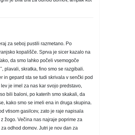
eraj za seboj pustili razmetano. Po
ranjsko kopališče. Sprva je sicer kazalo na
. Tako, da smo lahko počeli vsemogoče
 plavali, skratka, fino smo se razgibali.
er in gepard sta se tudi skrivala v senčki pod
 lev je imel za nas kar svojo predstavo,
o bili baloni, po katerih smo skakali, da
ise, kako smo se imeli ena in druga skupina.
 pod vtisom gasilcev, zato je raje napisala
am z žogo. Večina nas najraje poprime za
il za odhod domov. Jutri je nov dan za