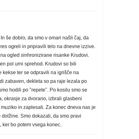
 In še dobro, da smo v omari našli čaj, da
es ogreli in pripravili telo na dnevne izzive.
 na ogled sinhronizirane risanke Krudovi.
ten pol urni sprehod. Krudovi so bili
 kekse ter se odpravili na igrišče na
udi zabaven, dekleta so pa raje lezala po
 smo hodili po "repete". Po kosilu smo se
, okrasje za dvorano, izbrali glasbeni
li muziko in zaplesali. Za konec dneva nas je
e dolžine. Smo dokazali, da smo pravi
om, ker bo potem vsega konec.