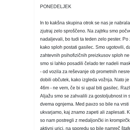
PONEDELJEK
In to kakšna skupina otrok se nas je nabrala
zjutraj zelo sproščeno. Na zajtrku smo počve
nadaljevali, bo tudi ta teden zelo pester. Po
kako sploh postati gasilec. Smo ugotovili, d
zahtevnih psihofizičnih preizkusov sploh ne
smo si lahko posadili čelado ter nadeli mask
- od vozila za reševanje ob prometnih nesre
dobili občutek, kako izgleda vožnja. Nato je 
46m - ne vem, če bi si upal biti gasilec. Razl
Aljažu smo se zahvalili za gostoljubnost in
dvema ognjema. Med pavzo so bile na vrsti š
ukvarjamo, kaj znamo zapeti ali zaplesati. K
so nam postregli z medaljončki in krompirčk
aktivni urici, na sporedu so bile namreč štaf