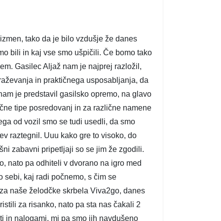
 izmen, tako da je bilo vzdušje že danes
mo bili in kaj vse smo ušpičili. Če bomo tako
em. Gasilec Aljaž nam je najprej razložil,
obraževanja in praktičnega usposabljanja, da
 nam je predstavil gasilsko opremo, na glavo
zlične tipe posredovanj in za različne namene
ega od vozil smo se tudi usedli, da smo
tev raztegnil. Uuu kako gre to visoko, do
ni zabavni pripetljaji so se jim že zgodili.
o, nato pa odhiteli v dvorano na igro med
o sebi, kaj radi počnemo, s čim se
bo za naše želodčke skrbela Viva2go, danes
tili za risanko, nato pa sta nas čakali 2
iziti in nalogami, mi pa smo jih navdušeno