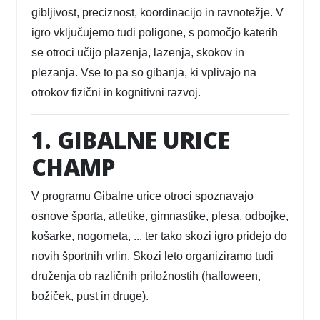
gibljivost, preciznost, koordinacijo in ravnotežje. V
igro vključujemo tudi poligone, s pomočjo katerih
se otroci učijo plazenja, lazenja, skokov in
plezanja. Vse to pa so gibanja, ki vplivajo na
otrokov fizični in kognitivni razvoj.
1. GIBALNE URICE
CHAMP
V programu Gibalne urice otroci spoznavajo
osnove športa, atletike, gimnastike, plesa, odbojke,
košarke, nogometa, ... ter tako skozi igro pridejo do
novih športnih vrlin. Skozi leto organiziramo tudi
druženja ob različnih priložnostih (halloween,
božiček, pust in druge).