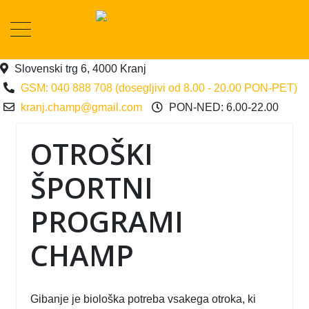
Slovenski trg 6, 4000 Kranj
GSM: 040 888 708 (dosegljivi od 8.00 - 20.00 PON-PET)
kranj.champ@gmail.com
PON-NED: 6.00-22.00
OTROŠKI
ŠPORTNI
PROGRAMI
CHAMP
Gibanje je biološka potreba vsakega otroka, ki