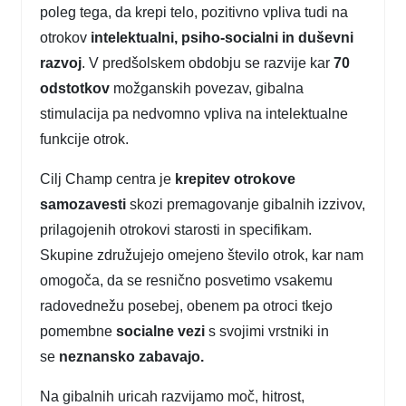
poleg tega, da krepi telo, pozitivno vpliva tudi na
otrokov
intelektualni, psiho-socialni in duševni
razvoj
. V predšolskem obdobju se razvije kar
70
odstotkov
možganskih povezav, gibalna
stimulacija pa nedvomno vpliva na intelektualne
funkcije otrok.
Cilj Champ centra je
krepitev otrokove
samozavesti
skozi premagovanje gibalnih izzivov,
prilagojenih otrokovi starosti in specifikam.
Skupine združujejo omejeno število otrok, kar nam
omogoča, da se resnično posvetimo vsakemu
radovednežu posebej, obenem pa otroci tkejo
pomembne
socialne vezi
s svojimi vrstniki in
se
neznansko zabavajo.
Na gibalnih uricah razvijamo moč, hitrost,