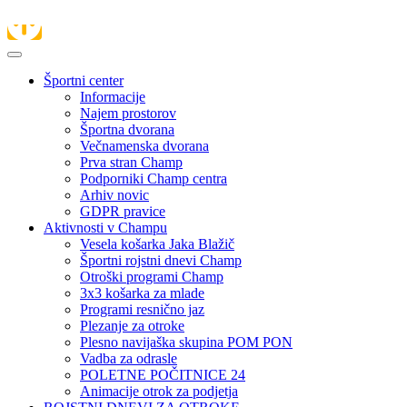
Športni center
Informacije
Najem prostorov
Športna dvorana
Večnamenska dvorana
Prva stran Champ
Podporniki Champ centra
Arhiv novic
GDPR pravice
Aktivnosti v Champu
Vesela košarka Jaka Blažič
Športni rojstni dnevi Champ
Otroški programi Champ
3x3 košarka za mlade
Programi resnično jaz
Plezanje za otroke
Plesno navijaška skupina POM PON
Vadba za odrasle
POLETNE POČITNICE 24
Animacije otrok za podjetja