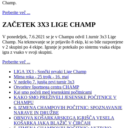
Champ.
Preberite več ...
ZAČETEK 3X3 LIGE CHAMP
V ponedeljek, 7.6.2021 se je v Champu odvil 1.turnir 3x3 Lige
Champ. Na tekmovanje se je prijavilo 8 ekip, ki so bile razporejene
v 2 skupini po 4 ekipe. Igranje je potekalo po sistemu vsaka ekipa
igra z vsako v svoji skupini.
Preberite več ...
LIGA 3X3 - Sončki prvaki Lige Champ
Mirna roka - 25 trojk - 16. maj
V nedeljo 7. junija prvi turnir 3x3
Otvoritev športnega centra CHAMP
Kaj smo počeli med jesenskimi počitnicami
KAKO SMO PREŽIVELI JESENSKE POČITNICE V
CHAMPU
6. IZMENA CHAMPOVIH POČITNIC: SPOZNAVANJE
NARAVE IN DRUŽBE
OBNOVA KOŠARKARSKEGA IGRIŠČA VESELA
KOŠARKA JAKA BLAŽIČ V ČIRČAH