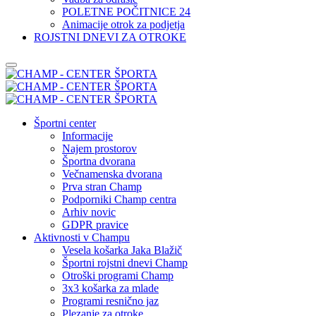
POLETNE POČITNICE 24
Animacije otrok za podjetja
ROJSTNI DNEVI ZA OTROKE
Športni center
Informacije
Najem prostorov
Športna dvorana
Večnamenska dvorana
Prva stran Champ
Podporniki Champ centra
Arhiv novic
GDPR pravice
Aktivnosti v Champu
Vesela košarka Jaka Blažič
Športni rojstni dnevi Champ
Otroški programi Champ
3x3 košarka za mlade
Programi resnično jaz
Plezanje za otroke