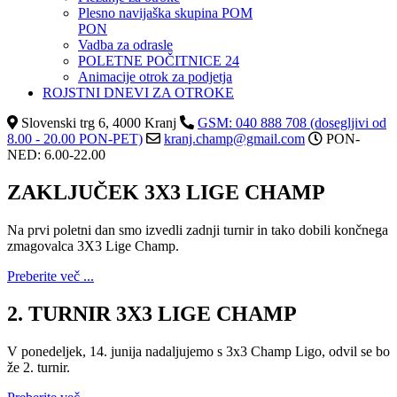
Plesno navijaška skupina POM
PON
Vadba za odrasle
POLETNE POČITNICE 24
Animacije otrok za podjetja
ROJSTNI DNEVI ZA OTROKE
Slovenski trg 6, 4000 Kranj
GSM: 040 888 708 (dosegljivi od
8.00 - 20.00 PON-PET)
kranj.champ@gmail.com
PON-
NED: 6.00-22.00
ZAKLJUČEK 3X3 LIGE CHAMP
Na prvi poletni dan smo izvedli zadnji turnir in tako dobili končnega
zmagovalca 3X3 Lige Champ.
Preberite več ...
2. TURNIR 3X3 LIGE CHAMP
V ponedeljek, 14. junija nadaljujemo s 3x3 Champ Ligo, odvil se bo
že 2. turnir.