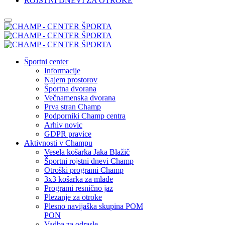
ROJSTNI DNEVI ZA OTROKE
Športni center
Informacije
Najem prostorov
Športna dvorana
Večnamenska dvorana
Prva stran Champ
Podporniki Champ centra
Arhiv novic
GDPR pravice
Aktivnosti v Champu
Vesela košarka Jaka Blažič
Športni rojstni dnevi Champ
Otroški programi Champ
3x3 košarka za mlade
Programi resnično jaz
Plezanje za otroke
Plesno navijaška skupina POM
PON
Vadba za odrasle